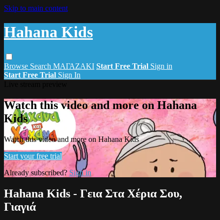
Skip to main content
Hahana Kids
Browse
Search
ΜΑΓΑΖΑΚΙ
Start Free Trial
Sign in
Start Free Trial
Sign In
Live stream preview
Watch this video and more on Hahana
Kids
Watch this video and more on Hahana Kids
Start your free trial
Already subscribed?
Sign in
Hahana Kids - Γεια Στα Χέρια Σου,
Γιαγιά