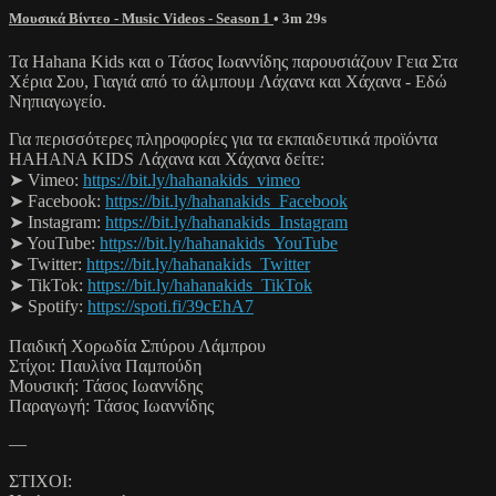
Μουσικά Βίντεο - Music Videos - Season 1
• 3m 29s
Τα Hahana Kids και ο Τάσος Ιωαννίδης παρουσιάζουν Γεια Στα
Χέρια Σου, Γιαγιά από το άλμπουμ Λάχανα και Χάχανα - Εδώ
Νηπιαγωγείο.
Για περισσότερες πληροφορίες για τα εκπαιδευτικά προϊόντα
HAHANA KIDS Λάχανα και Χάχανα δείτε:
➤ Vimeo:
https://bit.ly/hahanakids_vimeo
➤ Facebook:
https://bit.ly/hahanakids_Facebook
➤ Instagram:
https://bit.ly/hahanakids_Instagram
➤ YouTube:
https://bit.ly/hahanakids_YouTube
➤ Twitter:
https://bit.ly/hahanakids_Twitter
➤ TikTok:
https://bit.ly/hahanakids_TikTok
➤ Spotify:
https://spoti.fi/39cEhA7
Παιδική Χορωδία Σπύρου Λάμπρου
Στίχοι: Παυλίνα Παμπούδη
Μουσική: Τάσος Ιωαννίδης
Παραγωγή: Τάσος Ιωαννίδης
—
ΣΤΙΧΟΙ: