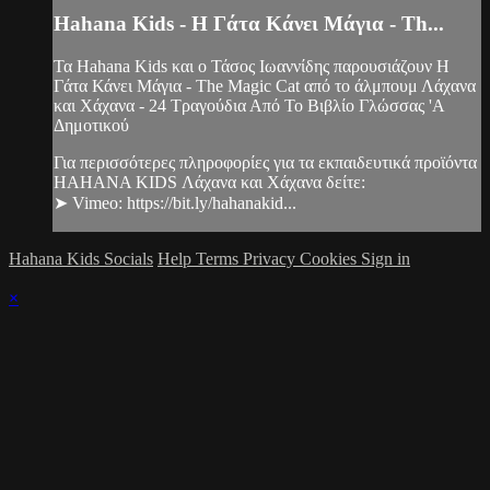
Hahana Kids - Η Γάτα Κάνει Μάγια - Th...
Τα Hahana Kids και ο Τάσος Ιωαννίδης παρουσιάζουν Η
Γάτα Κάνει Μάγια - The Magic Cat από το άλμπουμ Λάχανα
και Χάχανα - 24 Τραγούδια Από Το Βιβλίο Γλώσσας 'Α
Δημοτικού
Για περισσότερες πληροφορίες για τα εκπαιδευτικά προϊόντα
HAHANA KIDS Λάχανα και Χάχανα δείτε:
➤ Vimeo: https://bit.ly/hahanakid...
Hahana Kids Socials
Help
Terms
Privacy
Cookies
Sign in
×