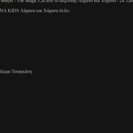
 Μάγια - The Magic Cat από το άλμπουμ Λάχανα και Χάχανα - 24 Τρ
ANA KIDS Λάχανα και Χάχανα δείτε:
οδώρα Τσιαγκάνη