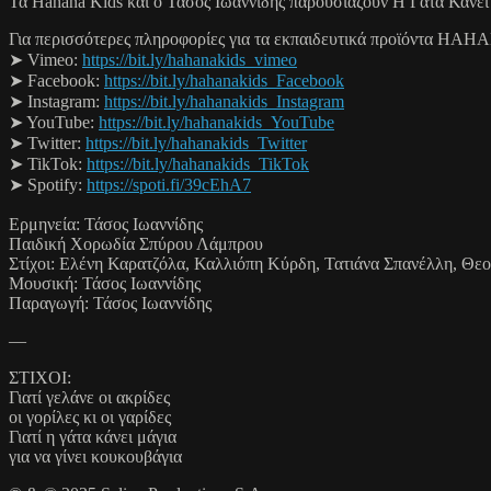
Τα Hahana Kids και ο Τάσος Ιωαννίδης παρουσιάζουν Η Γάτα Κάνει
Για περισσότερες πληροφορίες για τα εκπαιδευτικά προϊόντα HAH
➤ Vimeo:
https://bit.ly/hahanakids_vimeo
➤ Facebook:
https://bit.ly/hahanakids_Facebook
➤ Instagram:
https://bit.ly/hahanakids_Instagram
➤ YouTube:
https://bit.ly/hahanakids_YouTube
➤ Twitter:
https://bit.ly/hahanakids_Twitter
➤ TikTok:
https://bit.ly/hahanakids_TikTok
➤ Spotify:
https://spoti.fi/39cEhA7
Ερμηνεία: Τάσος Ιωαννίδης
Παιδική Χορωδία Σπύρου Λάμπρου
Στίχοι: Ελένη Καρατζόλα, Καλλιόπη Κύρδη, Τατιάνα Σπανέλλη, Θε
Μουσική: Τάσος Ιωαννίδης
Παραγωγή: Τάσος Ιωαννίδης
—
ΣΤΙΧΟΙ:
Γιατί γελάνε οι ακρίδες
οι γορίλες κι οι γαρίδες
Γιατί η γάτα κάνει μάγια
για να γίνει κουκουβάγια