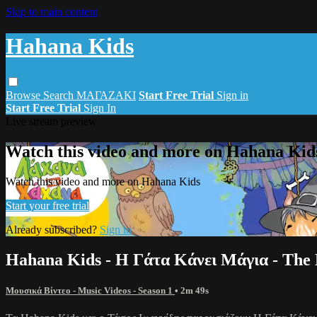
Skip to main content
Hahana Kids
Browse
Search
ΜΑΓΑΖΑΚΙ
Start Free Trial
Sign in
Start Free Trial
Sign In
Live stream preview
Watch this video and more on Hahana Kid
Watch this video and more on Hahana Kids
Start your free trial
Already subscribed?
Sign in
Hahana Kids - Η Γάτα Κάνει Μάγια - The
Μουσικά Βίντεο - Music Videos - Season 1
• 2m 49s