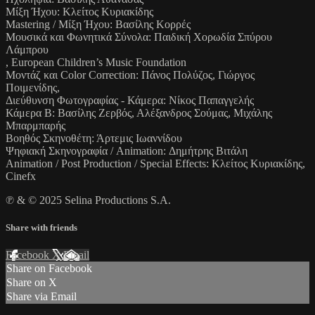
Μίξη Ήχου: Κλείτος Κυριακίδης
Mastering / Μίξη Ήχου: Βασίλης Κορρές
Μουσικά και Φωνητικά Σύνολα: Παιδική Χορωδία Σπύρου
Λάμπρου
, European Children’s Music Foundation
Μοντάζ και Color Correction: Πάνος Πολύζος, Γιώργος
Ποιμενίδης,
Διεύθυνση Φωτογραφίας - Κάμερα: Νίκος Παπαγγελής
Κάμερα Β: Βασίλης Ζερβός, Αλέξανδρος Σούμας, Μιχάλης
Μπαρμπαρής
Βοηθός Σκηνοθέτη: Άρτεμις Ιωαννίδου
Ψηφιακή Σκηνογραφία / Animation: Δημήτρης Βιτάλη
Animation / Post Production / Special Effects: Κλείτος Κυριακίδης,
Cinefx
℗ & © 2025 Selina Productions S.A.
Share with friends
Facebook
X
Email
Share on Facebook
Share on X
Share via Email