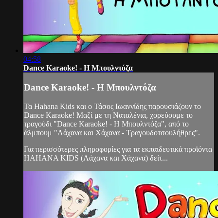
04:58
Dance Karaoke! - Η Μπουλντόζα
Dance Karaoke! - Η Μπουλντόζα
Τα Hahana Kids και ο Τάσος Ιωαννίδης παρουσιάζουν το
Dance Karaoke! Μαζί με τη Ναταλένια, χορεύουμε το
τραγούδι "Dance Karaoke! - Η Μπουλντόζα", από το
άλμπουμ "Λάχανα και Χάχανα - Τραγουδοτσουλήθρες".
Για περισσότερες πληροφορίες για τα εκπαιδευτικά προϊόντα
HAHANA KIDS (Λάχανα και Χάχανα) δείτ...