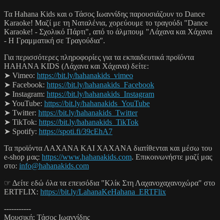
Τα Hahana Kids και ο Τάσος Ιωαννίδης παρουσιάζουν το Dance
Karaoke! Μαζί με τη Ναταλένια, χορεύουμε το τραγούδι "Dance
Karaoke! - Σχολικό Πάρτι", από το άλμπουμ "Λάχανα και Χάχανα
- Η Γραμματική σε Τραγούδια".
Για περισσότερες πληροφορίες για τα εκπαιδευτικά προϊόντα
HAHANA KIDS (Λάχανα και Χάχανα) δείτε:
➤ Vimeo:
https://bit.ly/hahanakids_vimeo
➤ Facebook:
https://bit.ly/hahanakids_Facebook
➤ Instagram:
https://bit.ly/hahanakids_Instagram
➤ YouTube:
https://bit.ly/hahanakids_YouTube
➤ Twitter:
https://bit.ly/hahanakids_Twitter
➤ TikTok:
https://bit.ly/hahanakids_TikTok
➤ Spotify:
https://spoti.fi/39cEhA7
Τα προϊόντα ΛΑΧΑΝΑ KAI ΧΑΧΑΝΑ διατίθενται και μέσω του
e-shop μας:
https://www.hahanakids.com
. Επικοινωνήστε μαζί μας
στο:
info@hahanakids.com
☞ Δείτε εδώ όλα τα επεισόδια "Κλίκ Στη Λαχανοχαχανοχώρα" στο
ERTFLIX:
https://bit.ly/LahanaKeHahana_ERTFlix
-----------
Μουσική: Τάσος Ιωαννίδης