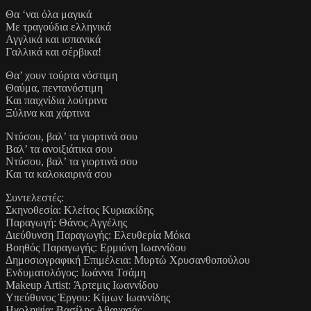
Θα ‘ναι όλα μαγικά
Με τραγούδια ελληνικά
Αγγλικά και ισπανικά
Γαλλικά και σέρβικα!
Θα’ χουν τούρτα νόστιμη
Θαύμα, πεντανόστιμη
Και παιχνίδια λούτρινα
Ξύλινα και χάρτινα
Ντύσου, βαλ’ τα γιορτινά σου
Βαλ’ τα ανοιξιάτικα σου
Ντύσου, βαλ’ τα γιορτινά σου
Και τα καλοκαιρινά σου
Συντελεστές:
Σκηνοθεσία: Κλείτος Κυριακίδης
Παραγωγή: Θάνος Αγγέλης
Διεύθυνση Παραγωγής: Ελευθερία Μόκα
Βοηθός Παραγωγής: Ερμιόνη Ιωαννίδου
Δημοσιογραφική Επιμέλεια: Μυρτώ Χρυσανθοπούλου
Ενδυματολόγος: Ιωάννα Τσάμη
Makeup Artist: Άρτεμις Ιωαννίδου
Υπεύθυνος Έργου: Κίμων Ιωαννίδης
Ηχοληψία: Βασίλης Αθανασάς