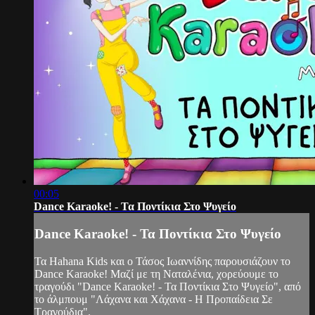
00:05
Dance Karaoke! - Τα Ποντίκια Στο Ψυγείο
Dance Karaoke! - Τα Ποντίκια Στο Ψυγείο
Τα Hahana Kids και ο Τάσος Ιωαννίδης παρουσιάζουν το
Dance Karaoke! Μαζί με τη Ναταλένια, χορεύουμε το
τραγούδι "Dance Karaoke! - Τα Ποντίκια Στο Ψυγείο", από
το άλμπουμ "Λάχανα και Χάχανα - Η Προπαίδεια Σε
Τραγούδια".