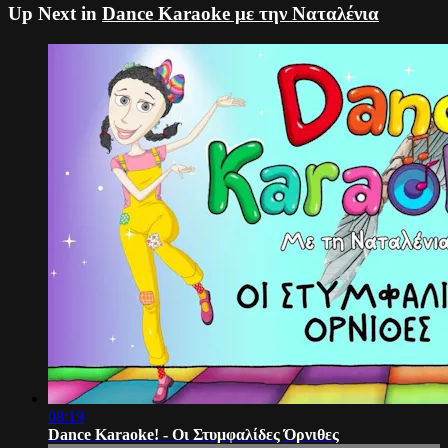
Up Next in
Dance Karaoke με την Ναταλένια
08:19
Dance Karaoke! - Οι Στυμφαλίδες Όρνιθες