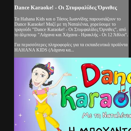
Dance Karaoke! - Οι Στυμφαλίδες Όρνιθες
Τα Hahana Kids και ο Τάσος Ιωαννίδης παρουσιάζουν το
Dance Karaoke! Μαζί με τη Ναταλένια, χορεύουμε το
τραγούδι "Dance Karaoke! - Οι Στυμφαλίδες Όρνιθες", από
το άλμπουμ "Λάχανα και Χάχανα - Ηρακλής - Οι 12 Άθλοι".
Για περισσότερες πληροφορίες για τα εκπαιδευτικά προϊόντα
HAHANA KIDS (Λάχανα κα...