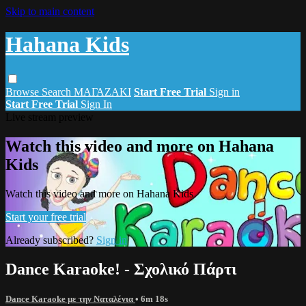
Skip to main content
Hahana Kids
Browse
Search
ΜΑΓΑΖΑΚΙ
Start Free Trial
Sign in
Start Free Trial
Sign In
Live stream preview
Watch this video and more on Hahana
Kids
Watch this video and more on Hahana Kids
Start your free trial
Already subscribed?
Sign in
Dance Karaoke! - Σχολικό Πάρτι
Dance Karaoke με την Ναταλένια
• 6m 18s