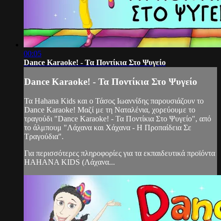
00:05
Dance Karaoke! - Τα Ποντίκια Στο Ψυγείο
Dance Karaoke! - Τα Ποντίκια Στο Ψυγείο
Τα Hahana Kids και ο Τάσος Ιωαννίδης παρουσιάζουν το
Dance Karaoke! Μαζί με τη Ναταλένια, χορεύουμε το
τραγούδι "Dance Karaoke! - Τα Ποντίκια Στο Ψυγείο", από
το άλμπουμ "Λάχανα και Χάχανα - Η Προπαίδεια Σε
Τραγούδια".
Για περισσότερες πληροφορίες για τα εκπαιδευτικά προϊόντα
HAHANA KIDS (Λάχανα...