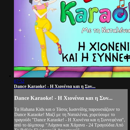
07:52
Dance Karaoke! - Η Χιονένια και η Συν...
Dance Karaoke! - Η Χιονένια και η Συν...
Τα Hahana Kids και ο Τάσος Ιωαννίδης παρουσιάζουν το
Dance Karaoke! Μαζί με τη Ναταλένια, χορεύουμε το
τραγούδι "Dance Karaoke! - Η Χιονένια και η Συννεφένια",
από το άλμπουμ "Λάχανα και Χάχανα - 24 Τραγούδια Από