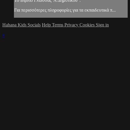
Το Βιβλίο Γλώσσας 'Α Δημοτικού".
Για περισσότερες πληροφορίες για τα εκπαιδευτικά π...
Hahana Kids Socials
Help
Terms
Privacy
Cookies
Sign in
×