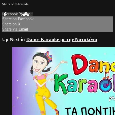
Share with friends
Facebook
X
Email
Share on Facebook
Share on X
Share via Email
Up Next in
Dance Karaoke με την Ναταλένια