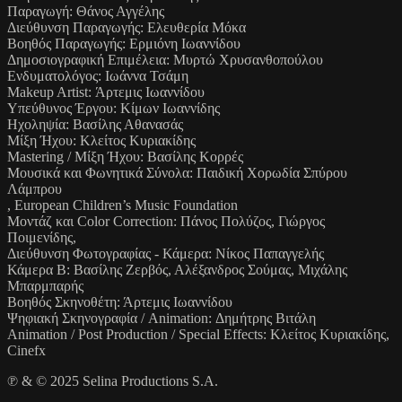
Παραγωγή: Θάνος Αγγέλης
Διεύθυνση Παραγωγής: Ελευθερία Μόκα
Βοηθός Παραγωγής: Ερμιόνη Ιωαννίδου
Δημοσιογραφική Επιμέλεια: Μυρτώ Χρυσανθοπούλου
Ενδυματολόγος: Ιωάννα Τσάμη
Makeup Artist: Άρτεμις Ιωαννίδου
Υπεύθυνος Έργου: Κίμων Ιωαννίδης
Ηχοληψία: Βασίλης Αθανασάς
Μίξη Ήχου: Κλείτος Κυριακίδης
Mastering / Μίξη Ήχου: Βασίλης Κορρές
Μουσικά και Φωνητικά Σύνολα: Παιδική Χορωδία Σπύρου
Λάμπρου
, European Children’s Music Foundation
Μοντάζ και Color Correction: Πάνος Πολύζος, Γιώργος
Ποιμενίδης,
Διεύθυνση Φωτογραφίας - Κάμερα: Νίκος Παπαγγελής
Κάμερα Β: Βασίλης Ζερβός, Αλέξανδρος Σούμας, Μιχάλης
Μπαρμπαρής
Βοηθός Σκηνοθέτη: Άρτεμις Ιωαννίδου
Ψηφιακή Σκηνογραφία / Animation: Δημήτρης Βιτάλη
Animation / Post Production / Special Effects: Κλείτος Κυριακίδης,
Cinefx
℗ & © 2025 Selina Productions S.A.