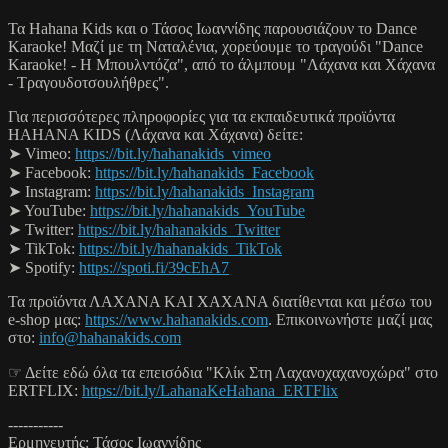
Τα Hahana Kids και ο Τάσος Ιωαννίδης παρουσιάζουν το Dance
Karaoke! Μαζί με τη Ναταλένια, χορεύουμε το τραγούδι "Dance
Karaoke! - Η Μπουλντόζα", από το άλμπουμ "Λάχανα και Χάχανα
- Τραγουδοτσουλήθρες".
Για περισσότερες πληροφορίες για τα εκπαιδευτικά προϊόντα
HAHANA KIDS (Λάχανα και Χάχανα) δείτε:
➤ Vimeo:
https://bit.ly/hahanakids_vimeo
➤ Facebook:
https://bit.ly/hahanakids_Facebook
➤ Instagram:
https://bit.ly/hahanakids_Instagram
➤ YouTube:
https://bit.ly/hahanakids_YouTube
➤ Twitter:
https://bit.ly/hahanakids_Twitter
➤ TikTok:
https://bit.ly/hahanakids_TikTok
➤ Spotify:
https://spoti.fi/39cEhA7
Τα προϊόντα ΛΑΧΑΝΑ KAI ΧΑΧΑΝΑ διατίθενται και μέσω του
e-shop μας:
https://www.hahanakids.com
. Επικοινωνήστε μαζί μας
στο:
info@hahanakids.com
☞ Δείτε εδώ όλα τα επεισόδια "Κλίκ Στη Λαχανοχαχανοχώρα" στο
ERTFLIX:
https://bit.ly/LahanaKeHahana_ERTFlix
-----------
Ερμηνευτής: Τάσος Ιωαννίδης