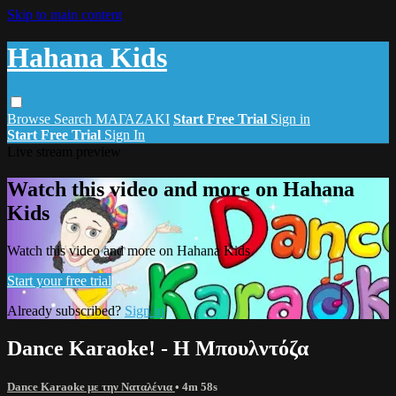
Skip to main content
Hahana Kids
Browse
Search
ΜΑΓΑΖΑΚΙ
Start Free Trial
Sign in
Start Free Trial
Sign In
Live stream preview
Watch this video and more on Hahana
Kids
Watch this video and more on Hahana Kids
Start your free trial
Already subscribed?
Sign in
Dance Karaoke! - Η Μπουλντόζα
Dance Karaoke με την Ναταλένια
• 4m 58s