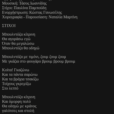
Μουσική: Τάσος Ιωαννίδης
Στίχοι: Παυλίνα Παμπούδη
Ενορχήστρωση: Κώστας Γανωσέλης
Χορογραφία - Παρουσίαση: Ναταλία Μαρτίνη
ΣΤΙΧΟΙ
Μπουλντόζα κίτρινη
Θα αγοράσω εγώ
Όταν θα μεγαλώσω
Μπουλντόζα θα οδηγώ
Μπουλντόζα με τιμόνι, ζουμ ζουμ ζουμ
Με γκάζια στο φουγάρο βρουμ βρουμ βρουμ
Κοίτα! Γκαζώνω
Και τα πάντα σαρώνω
Και τα βράχια τσακίζω
Τοίχους γκρεμίζω
Στο λεπτό
Μπουλντόζα κίτρινη
Και όμορφη πολύ
Θα οδηγώ με κράνος
γαλότσες και στολή