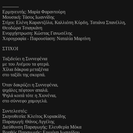
-----------
Ερμηνευτής: Μαρία Φαραντούρη
Μουσική: Τάσος Ιωαννίδης
Στίχοι: Ελένη Καραντζόλα, Καλλιόπη Κύρδη, Τατιάνα Σπανέλλη,
Θεοδώρα Τσιαγκάνη
Ενορχήστρωση: Κώστας Γανωσέλης
Χορογραφία - Παρουσίαση: Ναταλία Μαρτίνη
ΣΤΙΧΟΙ
Ταξιδεύει η Συννεφένια
με του Ανέμου τα φτερά.
Χίλια δάκρυα μεταξένια
στο ταξίδι της σκορπά.
Όταν δακρύζει η Συννεφένια,
ψιχάλες πέφτουν απαλά.
Ψηλά κοιτά τότε η Χιονένια,
στο σύννεφο χαμογελά.
Συντελεστές:
Σκηνοθεσία: Κλείτος Κυριακίδης
Παραγωγή: Θάνος Αγγέλης
Διεύθυνση Παραγωγής: Ελευθερία Μόκα
Βοηθός Παραγωγής: Ερμιόνη Ιωαννίδου