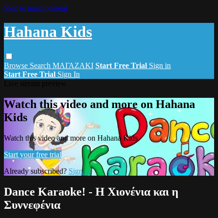
Skip to main content
Hahana Kids
Browse
Search
ΜΑΓΑΖΑΚΙ
Start Free Trial
Sign in
Start Free Trial
Sign In
Live stream preview
Watch this video and more on Hahana
Kids
Watch this video and more on Hahana Kids
Start your free trial
Already subscribed?
Sign in
Dance Karaoke! - Η Χιονένια και η
Συννεφένια