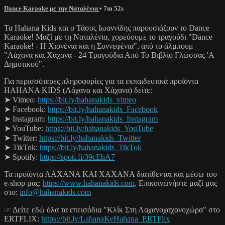
Dance Karaoke με την Ναταλένια
• 7m 52s
Τα Hahana Kids και ο Τάσος Ιωαννίδης παρουσιάζουν το Dance
Karaoke! Μαζί με τη Ναταλένια, χορεύουμε το τραγούδι "Dance
Karaoke! - Η Χιονένια και η Συννεφένια", από το άλμπουμ
"Λάχανα και Χάχανα - 24 Τραγούδια Από Το Βιβλίο Γλώσσας 'Α
Δημοτικού".
Για περισσότερες πληροφορίες για τα εκπαιδευτικά προϊόντα
HAHANA KIDS (Λάχανα και Χάχανα) δείτε:
➤ Vimeo:
https://bit.ly/hahanakids_vimeo
➤ Facebook:
https://bit.ly/hahanakids_Facebook
➤ Instagram:
https://bit.ly/hahanakids_Instagram
➤ YouTube:
https://bit.ly/hahanakids_YouTube
➤ Twitter:
https://bit.ly/hahanakids_Twitter
➤ TikTok:
https://bit.ly/hahanakids_TikTok
➤ Spotify:
https://spoti.fi/39cEhA7
Τα προϊόντα ΛΑΧΑΝΑ KAI ΧΑΧΑΝΑ διατίθενται και μέσω του
e-shop μας:
https://www.hahanakids.com
. Επικοινωνήστε μαζί μας
στο:
info@hahanakids.com
☞ Δείτε εδώ όλα τα επεισόδια "Κλίκ Στη Λαχανοχαχανοχώρα" στο
ERTFLIX:
https://bit.ly/LahanaKeHahana_ERTFlix