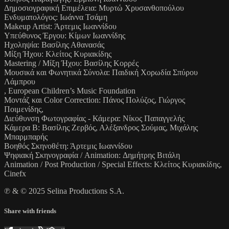
Δημοσιογραφική Επιμέλεια: Μυρτώ Χρυσανθοπούλου
Ενδυματολόγος: Ιωάννα Τσάμη
Makeup Artist: Άρτεμις Ιωαννίδου
Υπεύθυνος Έργου: Κίμων Ιωαννίδης
Ηχοληψία: Βασίλης Αθανασάς
Μίξη Ήχου: Κλείτος Κυριακίδης
Mastering / Μίξη Ήχου: Βασίλης Κορρές
Μουσικά και Φωνητικά Σύνολα: Παιδική Χορωδία Σπύρου
Λάμπρου
, European Children’s Music Foundation
Μοντάζ και Color Correction: Πάνος Πολύζος, Γιώργος
Ποιμενίδης,
Διεύθυνση Φωτογραφίας - Κάμερα: Νίκος Παπαγγελής
Κάμερα Β: Βασίλης Ζερβός, Αλέξανδρος Σούμας, Μιχάλης
Μπαρμπαρής
Βοηθός Σκηνοθέτη: Άρτεμις Ιωαννίδου
Ψηφιακή Σκηνογραφία / Animation: Δημήτρης Βιτάλη
Animation / Post Production / Special Effects: Κλείτος Κυριακίδης,
Cinefx
℗ & © 2025 Selina Productions S.A.
Share with friends