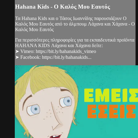
Hahana Kids - Ο Καλός Μου Εαυτός
Τα Hahana Kids και ο Τάσος Ιωαννίδης παρουσιάζουν Ο
Καλός Μου Εαυτός από το άλμπουμ Λάχανα και Χάχανα - Ο
Καλός Μου Εαυτός
Για περισσότερες πληροφορίες για τα εκπαιδευτικά προϊόντα
HAHANA KIDS Λάχανα και Χάχανα δείτε:
➤ Vimeo: https://bit.ly/hahanakids_vimeo
➤ Facebook: https://bit.ly/hahanakids...