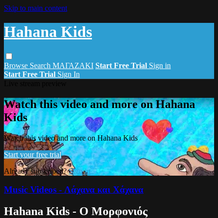
Skip to main content
Hahana Kids
Browse
Search
ΜΑΓΑΖΑΚΙ
Start Free Trial
Sign in
Start Free Trial
Sign In
Live stream preview
Watch this video and more on Hahana
Kids
Watch this video and more on Hahana Kids
Start your free trial
Already subscribed?
Sign in
Music Videos - Λάχανα και Χάχανα
Hahana Kids - Ο Μορφονιός