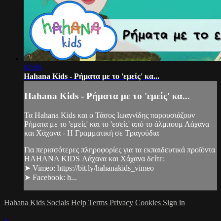
02:06
Hahana Kids - Ρήματα με το 'εμείς' κα...
Hahana Kids - Ρήματα με το 'εμείς' κα...
Τα Hahana Kids και ο Τάσος Ιωαννίδης παρουσιάζουν
Ρήματα με το 'εμείς' και το 'εσείς' από το άλμπουμ Λάχανα
και Χάχανα - Η Γραμματική σε Τραγούδια
Για περισσότερες πληροφορίες για τα εκπαιδευτικά προϊόντα
HAHANA KIDS Λάχανα και Χάχανα δείτε:
➤ Vimeo: https://bit.ly/hahanakids_vimeo
➤ Facebook: h...
Hahana Kids Socials
Help
Terms
Privacy
Cookies
Sign in
×