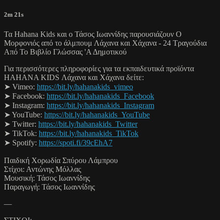
2m 21s
Τα Hahana Kids και ο Τάσος Ιωαννίδης παρουσιάζουν Ο
Μορφονιός από το άλμπουμ Λάχανα και Χάχανα - 24 Τραγούδια
Από Το Βιβλίο Γλώσσας 'Α Δημοτικού
Για περισσότερες πληροφορίες για τα εκπαιδευτικά προϊόντα
HAHANA KIDS Λάχανα και Χάχανα δείτε:
➤ Vimeo:
https://bit.ly/hahanakids_vimeo
➤ Facebook:
https://bit.ly/hahanakids_Facebook
➤ Instagram:
https://bit.ly/hahanakids_Instagram
➤ YouTube:
https://bit.ly/hahanakids_YouTube
➤ Twitter:
https://bit.ly/hahanakids_Twitter
➤ TikTok:
https://bit.ly/hahanakids_TikTok
➤ Spotify:
https://spoti.fi/39cEhA7
Παιδική Χορωδία Σπύρου Λάμπρου
Στίχοι: Αντώνης Μόλλας
Μουσική: Τάσος Ιωαννίδης
Παραγωγή: Τάσος Ιωαννίδης
—