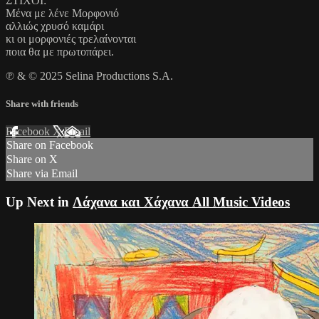
ΣΤΙΧΟΙ:
Μένα με λένε Μορφονιό
αλλιώς χρυσό καμάρι
κι οι μορφονιές τρελαίνονται
ποια θα με πρωτοπάρει.
℗ & © 2025 Selina Productions S.A.
Share with friends
Facebook
X
Email
Share on Facebook
Share on X
Share via Email
Up Next in
Λάχανα και Χάχανα All Music Videos