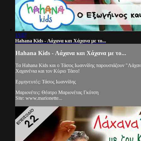
13:07
Hahana Kids - Λάχανα και Χάχανα με το...
Hahana Kids - Λάχανα και Χάχανα με το...
Τα Hahana Kids και ο Τάσος Ιωαννίδης παρουσιάζουν "Λάχανα
Χαχανένια και τον Κύριο Τάσο!
Ερμηνευτές: Τάσος Ιωαννίδης
Μαριονέτες: Θέατρο Μαριονέτας Γκότση
Site: www.marionette...