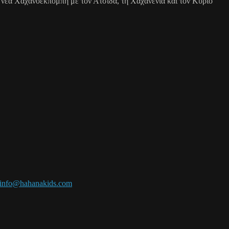
 νέα Χαχανοεκπομπή με τον Ατσίδα, τη Χαχανένια και τον Κύριο
info@hahanakids.com