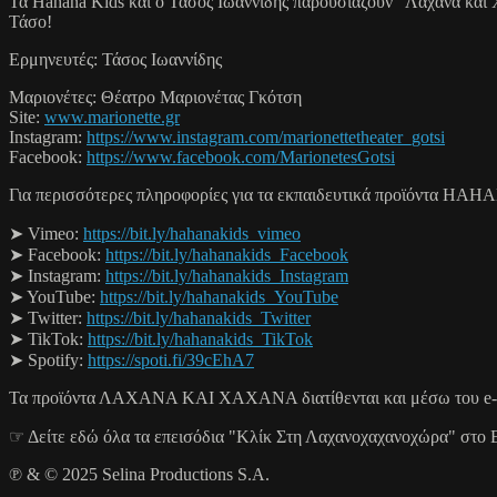
Τα Hahana Kids και ο Τάσος Ιωαννίδης παρουσιάζουν "Λάχανα και 
Τάσο!
Ερμηνευτές: Τάσος Ιωαννίδης
Μαριονέτες: Θέατρο Μαριονέτας Γκότση
Site:
www.marionette.gr
Instagram:
https://www.instagram.com/marionettetheater_gotsi
Facebook:
https://www.facebook.com/MarionetesGotsi
Για περισσότερες πληροφορίες για τα εκπαιδευτικά προϊόντα HAH
➤ Vimeo:
https://bit.ly/hahanakids_vimeo
➤ Facebook:
https://bit.ly/hahanakids_Facebook
➤ Instagram:
https://bit.ly/hahanakids_Instagram
➤ YouTube:
https://bit.ly/hahanakids_YouTube
➤ Twitter:
https://bit.ly/hahanakids_Twitter
➤ TikTok:
https://bit.ly/hahanakids_TikTok
➤ Spotify:
https://spoti.fi/39cEhA7
Τα προϊόντα ΛΑΧΑΝΑ ΚΑΙ ΧΑΧΑΝΑ διατίθενται και μέσω του e-
☞ Δείτε εδώ όλα τα επεισόδια "Κλίκ Στη Λαχανοχαχανοχώρα" στ
℗ & © 2025 Selina Productions S.A.