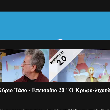
s
Κύριο Τάσο - Επεισόδιο 20 "Ο Κρυφο-λιχού