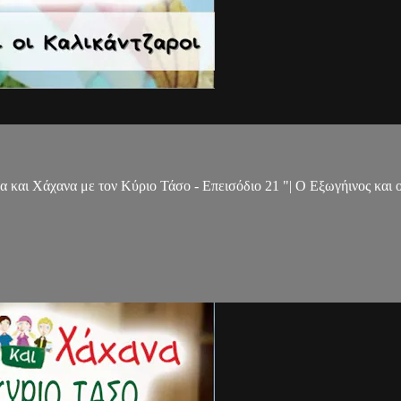
 και Χάχανα με τον Κύριο Τάσο - Επεισόδιο 21 "| Ο Εξωγήινος και 