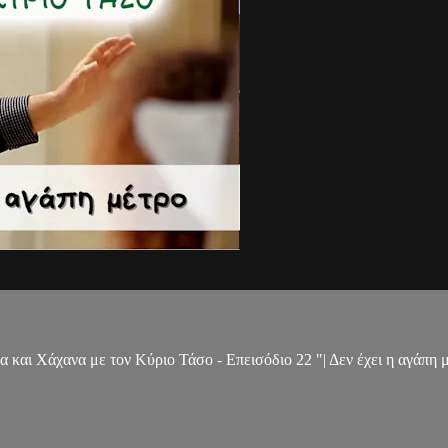
 και Χάχανα με τον Κύριο Τάσο - Επεισόδιο 22 "| Δεν έχει η αγάπη 