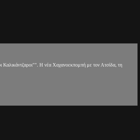
οι Καλικάντζαροι"". Η νέα Χαχανοεκπομπή με τον Ατσίδα, τη