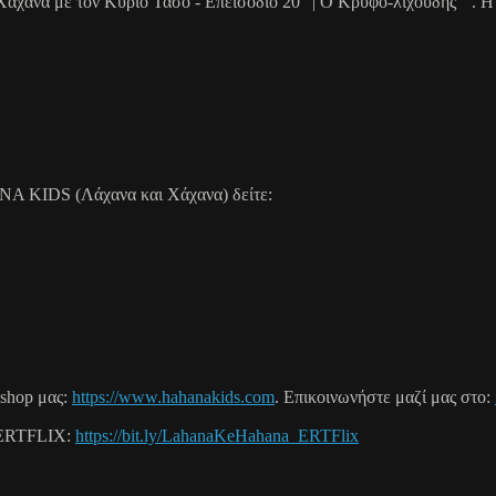
Χάχανα με τον Κύριο Τάσο - Επεισόδιο 20 "| Ο Κρυφο-λιχούδης"". Η
ANA KIDS (Λάχανα και Χάχανα) δείτε:
shop μας:
https://www.hahanakids.com
. Επικοινωνήστε μαζί μας στο:
ο ERTFLIX:
https://bit.ly/LahanaKeHahana_ERTFlix