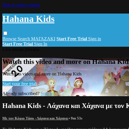
Skip to main content
Hahana Kids
Browse
Search
ΜΑΓΑΖΑΚΙ
Start Free Trial
Sign in
Start Free Trial
Sign In
Live stream preview
Watch this video and more on Hahana Kid
Watch this video and more on Hahana Kids
Start your free trial
Already subscribed?
Sign in
Hahana Kids - Λάχανα και Χάχανα με τον 
Mε τον Κύριο Τάσο - Λάχανα και Χάχανα
• 9m 53s