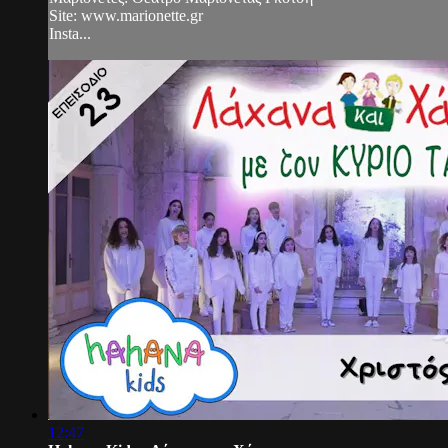
Site: www.marionette.gr
Insta...
12:47