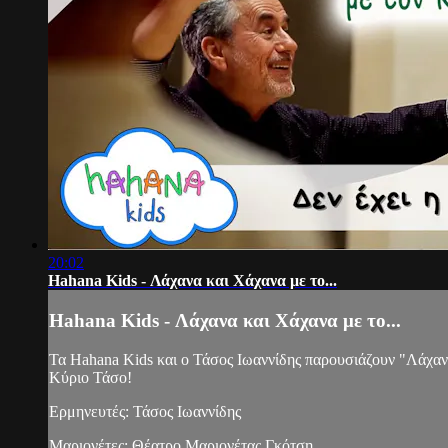
20:02
Hahana Kids - Λάχανα και Χάχανα με το...
Hahana Kids - Λάχανα και Χάχανα με το...
Τα Hahana Kids και ο Τάσος Ιωαννίδης παρουσιάζουν "Λάχανα
Κύριο Τάσο!
Ερμηνευτές: Τάσος Ιωαννίδης
Μαριονέτες: Θέατρο Μαριονέτας Γκότση