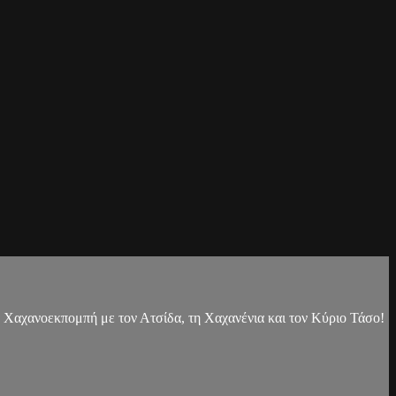
α Χαχανοεκπομπή με τον Ατσίδα, τη Χαχανένια και τον Κύριο Τάσο!