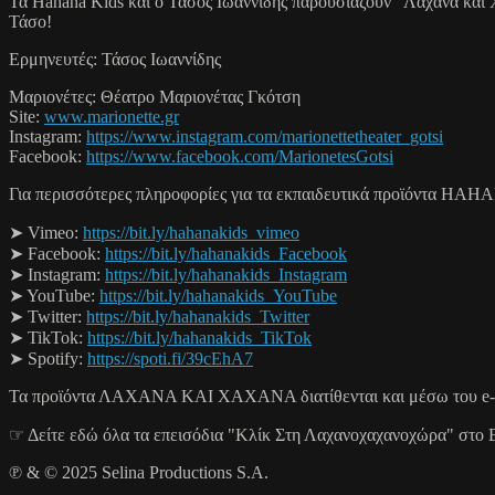
Τα Hahana Kids και ο Τάσος Ιωαννίδης παρουσιάζουν "Λάχανα και 
Τάσο!
Ερμηνευτές: Τάσος Ιωαννίδης
Μαριονέτες: Θέατρο Μαριονέτας Γκότση
Site:
www.marionette.gr
Instagram:
https://www.instagram.com/marionettetheater_gotsi
Facebook:
https://www.facebook.com/MarionetesGotsi
Για περισσότερες πληροφορίες για τα εκπαιδευτικά προϊόντα HAH
➤ Vimeo:
https://bit.ly/hahanakids_vimeo
➤ Facebook:
https://bit.ly/hahanakids_Facebook
➤ Instagram:
https://bit.ly/hahanakids_Instagram
➤ YouTube:
https://bit.ly/hahanakids_YouTube
➤ Twitter:
https://bit.ly/hahanakids_Twitter
➤ TikTok:
https://bit.ly/hahanakids_TikTok
➤ Spotify:
https://spoti.fi/39cEhA7
Τα προϊόντα ΛΑΧΑΝΑ ΚΑΙ ΧΑΧΑΝΑ διατίθενται και μέσω του e-
☞ Δείτε εδώ όλα τα επεισόδια "Κλίκ Στη Λαχανοχαχανοχώρα" στ
℗ & © 2025 Selina Productions S.A.