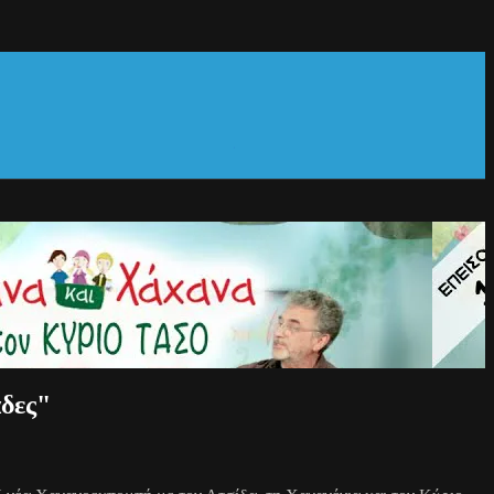
άδες"