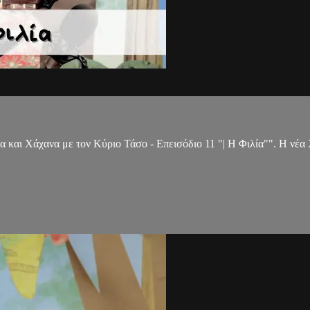
 και Χάχανα με τον Κύριο Τάσο - Επεισόδιο 11 "| Η Φιλία"". Η νέα