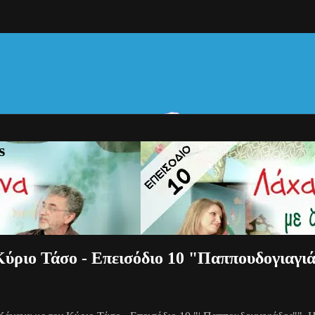
s
Κύριο Τάσο - Επεισόδιο 10 "Παππουδογιαγι