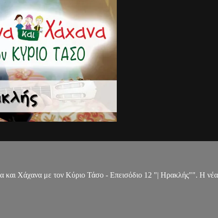
α και Χάχανα με τον Κύριο Τάσο - Επεισόδιο 12 "| Ηρακλής"". Η νέ