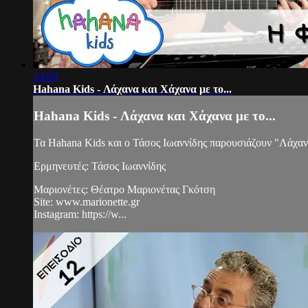
14:09
Hahana Kids - Λάχανα και Χάχανα με το...
Hahana Kids - Λάχανα και Χάχανα με το...
Τα Hahana Kids και ο Τάσος Ιωαννίδης παρουσιάζουν "Λάχανα
Ερμηνευτές: Τάσος Ιωαννίδης
Μαριονέτες: Θέατρο Μαριονέτας Γκότση
Site: www.marionette.gr
Instagram: https://w...