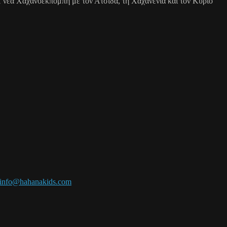
Η νέα Χαχανοεκπομπή με τον Ατσίδα, τη Χαχανένια και τον Κύριο
info@hahanakids.com