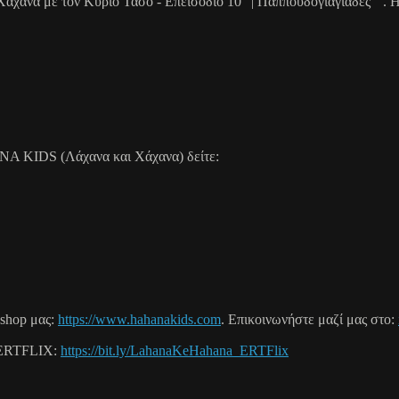
Χάχανα με τον Κύριο Τάσο - Επεισόδιο 10 "| Παππουδογιαγιάδες"". 
ANA KIDS (Λάχανα και Χάχανα) δείτε:
shop μας:
https://www.hahanakids.com
. Επικοινωνήστε μαζί μας στο:
ο ERTFLIX:
https://bit.ly/LahanaKeHahana_ERTFlix