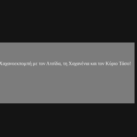
 Χαχανοεκπομπή με τον Ατσίδα, τη Χαχανένια και τον Κύριο Τάσο!