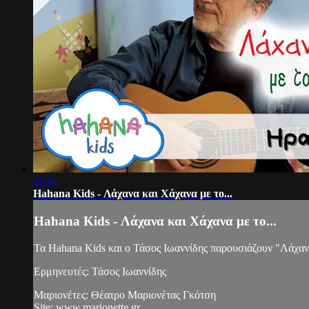
11:44
Hahana Kids - Λάχανα και Χάχανα με το...
Hahana Kids - Λάχανα και Χάχανα με το...
Τα Hahana Kids και ο Τάσος Ιωαννίδης παρουσιάζουν "Λάχαν
Ερμηνευτές: Τάσος Ιωαννίδης
Μαριονέτες: Θέατρο Μαριονέτας Γκότση
Site: www.marionette.gr